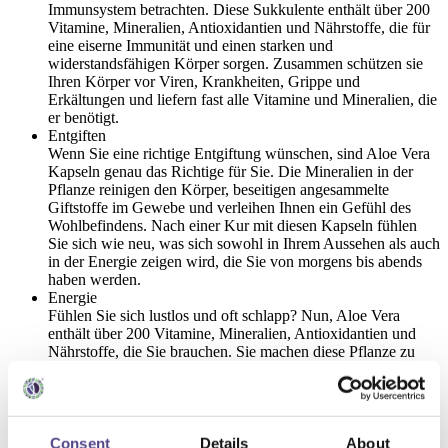
Immunsystem betrachten. Diese Sukkulente enthält über 200
Vitamine, Mineralien, Antioxidantien und Nährstoffe, die für
eine eiserne Immunität und einen starken und
widerstandsfähigen Körper sorgen. Zusammen schützen sie
Ihren Körper vor Viren, Krankheiten, Grippe und
Erkältungen und liefern fast alle Vitamine und Mineralien, die
er benötigt.
Entgiften
Wenn Sie eine richtige Entgiftung wünschen, sind Aloe Vera
Kapseln genau das Richtige für Sie. Die Mineralien in der
Pflanze reinigen den Körper, beseitigen angesammelte
Giftstoffe im Gewebe und verleihen Ihnen ein Gefühl des
Wohlbefindens. Nach einer Kur mit diesen Kapseln fühlen
Sie sich wie neu, was sich sowohl in Ihrem Aussehen als auch
in der Energie zeigen wird, die Sie von morgens bis abends
haben werden.
Energie
Fühlen Sie sich lustlos und oft schlapp? Nun, Aloe Vera
enthält über 200 Vitamine, Mineralien, Antioxidantien und
Nährstoffe, die Sie brauchen. Sie machen diese Pflanze zu
einem natürlichen Energizer, der Ihren Körper von morgens
bis abends mit Energie versorgt, ohne Sie zu ermüden.
Besonders hervorzuheben sind hier der Komplex der B-
Vitamine in Aloe Vera (B1, B2, B3, B4, B6, B9, B12) und
Kreatinin, die Ihre tägliche Energiedosis unabhängig vom
Consent
Details
About