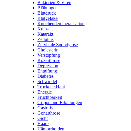
Bakterien & Viren
Blähungen
Blutdruck
Blutgefäße
Knochendemineralisation
Krebs
Katarakt
Zellulitis
Zervikale Spondylose
Cholesterin
Verstopfung
Koxarthrose
Depression
Entgiftung
Diabetes
Schwindel
Trockene Haut
Energie
Fruchtbarkeit
Grippe und Erkältungen
Gastritis
Gonarthrose
Gicht
Haare
Hämorrhoiden