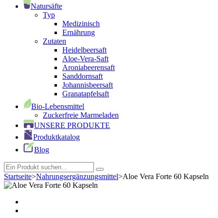
Natursäfte
Typ
Medizinisch
Ernährung
Zutaten
Heidelbeersaft
Aloe-Vera-Saft
Aroniabeerensaft
Sanddornsaft
Johannisbeersaft
Granatapfelsaft
Bio-Lebensmittel
Zuckerfreie Marmeladen
UNSERE PRODUKTE
Produktkatalog
Blog
Startseite
>
Nahrungsergänzungsmittel
>
Aloe Vera Forte 60 Kapseln