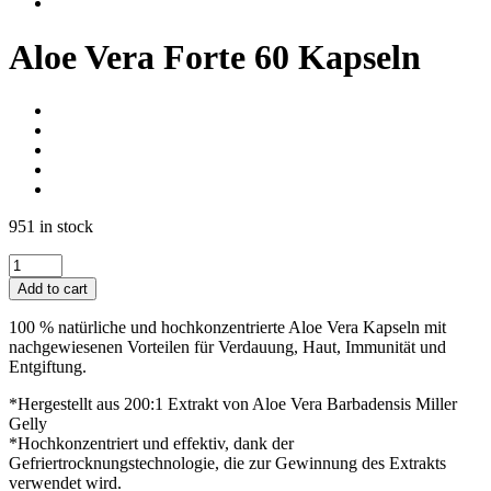
Aloe Vera Forte 60 Kapseln
951 in stock
Aloe
Vera
Add to cart
Forte
60
100 % natürliche und hochkonzentrierte Aloe Vera Kapseln mit
Kapseln
nachgewiesenen Vorteilen für Verdauung, Haut, Immunität und
quantity
Entgiftung.
*Hergestellt aus 200:1 Extrakt von Aloe Vera Barbadensis Miller
Gelly
*Hochkonzentriert und effektiv, dank der
Gefriertrocknungstechnologie, die zur Gewinnung des Extrakts
verwendet wird.