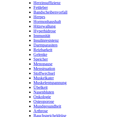
Herzinsuffizienz
Fettleber
Bandscheibenvorfall
Herpes
Hormonhaushalt
Hitzewallung
Hyperhidrose
Immunität
Insulinresistenz
Darmparasiten
Reizbarkeit
Gelenke
Speicher
Menopause
Menstruation
Stoffwechsel
Muskelkater
Muskelentspannung
Übelkeit
Nasenbluten
Onkologie
Osteoporose
Mundgesundheit
Arthrose
Bauchspeicheldrüse