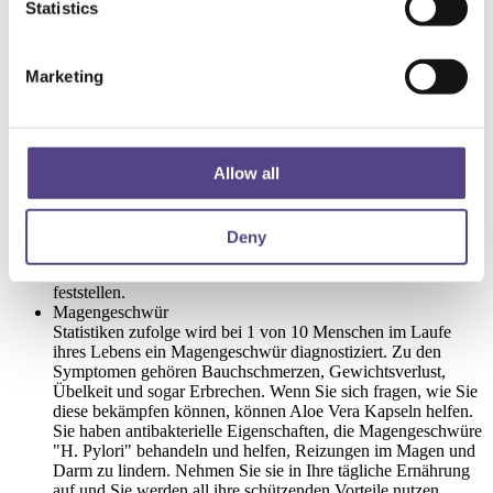
Statistics
Vera Kapseln, die eine aktive Rolle bei der Linderung von
Magenübersäuerung und Bauchschmerzen spielen, können
Sie diese Symptome loswerden. Studien zeigen, dass die
Pflanze als Schutzschicht wirkt, die die Magenschleimhaut
Marketing
überzieht und vor Säure schützt. Bei regelmäßiger Einnahme
verschwinden unangenehme Symptome schnell.
Diabetes
Haben Sie Diabetes oder Prädiabetes? Aloe Vera Kapseln
Allow all
sind hier, um zu helfen. Studien zeigen, dass diese
Wunderpflanze den Blutzucker- und Blutzuckerspiegel
reguliert. Ärzte empfehlen sie Menschen mit Typ-2-Diabetes
als echte Hilfe gegen diese ernsthafte Krankheit. Nehmen Sie
Deny
die Kapseln in Ihre tägliche Ernährung auf und Sie werden in
nur wenigen Wochen deutliche Blutzuckersenkungen
feststellen.
Magengeschwür
Statistiken zufolge wird bei 1 von 10 Menschen im Laufe
ihres Lebens ein Magengeschwür diagnostiziert. Zu den
Symptomen gehören Bauchschmerzen, Gewichtsverlust,
Übelkeit und sogar Erbrechen. Wenn Sie sich fragen, wie Sie
diese bekämpfen können, können Aloe Vera Kapseln helfen.
Sie haben antibakterielle Eigenschaften, die Magengeschwüre
"H. Pylori" behandeln und helfen, Reizungen im Magen und
Darm zu lindern. Nehmen Sie sie in Ihre tägliche Ernährung
auf und Sie werden all ihre schützenden Vorteile nutzen.