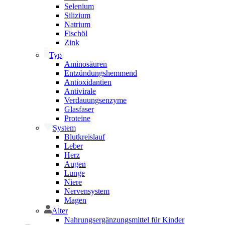
Selenium
Silizium
Natrium
Fischöl
Zink
Typ
Aminosäuren
Entzündungshemmend
Antioxidantien
Antivirale
Verdauungsenzyme
Glasfaser
Proteine
System
Blutkreislauf
Leber
Herz
Augen
Lunge
Niere
Nervensystem
Magen
Alter
Nahrungsergänzungsmittel für Kinder