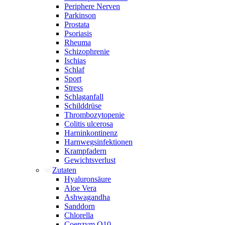
Periphere Nerven
Parkinson
Prostata
Psoriasis
Rheuma
Schizophrenie
Ischias
Schlaf
Sport
Stress
Schlaganfall
Schilddrüse
Thrombozytopenie
Colitis ulcerosa
Harninkontinenz
Harnwegsinfektionen
Krampfadern
Gewichtsverlust
Zutaten
Hyaluronsäure
Aloe Vera
Ashwagandha
Sanddorn
Chlorella
Coenzym Q10