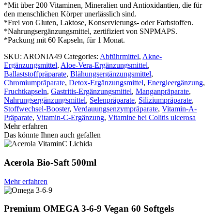
*Mit über 200 Vitaminen, Mineralien und Antioxidantien, die für
den menschlichen Körper unerlässlich sind.
*Frei von Gluten, Laktose, Konservierungs- oder Farbstoffen.
*Nahrungsergänzungsmittel, zertifiziert von SNPMAPS.
*Packung mit 60 Kapseln, für 1 Monat.
SKU:
ARONIA49
Categories:
Abführmittel
,
Akne-
Ergänzungsmittel
,
Aloe-Vera-Ergänzungsmittel
,
Ballaststoffpräparate
,
Blähungsergänzungsmittel
,
Chromiumpräparate
,
Detox-Ergänzungsmittel
,
Energieergänzung
,
Fruchtkapseln
,
Gastritis-Ergänzungsmittel
,
Manganpräparate
,
Nahrungsergänzungsmittel
,
Selenpräparate
,
Siliziumpräparate
,
Stoffwechsel-Booster
,
Verdauungsenzympräparate
,
Vitamin-A-
Präparate
,
Vitamin-C-Ergänzung
,
Vitamine bei Colitis ulcerosa
Mehr erfahren
Das könnte Ihnen auch gefallen
Acerola Bio-Saft 500ml
Mehr erfahren
Premium OMEGA 3-6-9 Vegan 60 Softgels