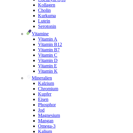
Kollagen
Cholin
Kurkuma
Lutein
Serotonin
Vitamine
Vitamin A
Vitamin B12
Vitamin B7
Vitamin C
Vitamin D
Vitamin E
Vitamin K
Mineralien
Kalzium
Chromium
Kupfer
Eisen
Phosphor
Jod
Magnesium
Mangan
Omega-3
Kalium