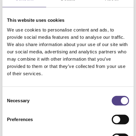
Alter erhöhen. Nehmen Sie die Kapseln in Ihre tägliche
Ernährung auf und Sie werden alles schaffen, was Sie sich
vorgenommen haben.
Gastritis
This website uses cookies
Magenschmerzen. Sodbrennen. Übelkeit. Erbrechen. Gastritis
We use cookies to personalise content and ads, to
verursacht viele unangenehme Symptome, die den Alltag
erschweren. Glücklicherweise sind Aloe Vera Kapseln ein
provide social media features and to analyse our traffic.
natürliches Heilmittel dagegen, das Entzündungen reduziert
We also share information about your use of our site with
und die Verdauung reguliert. Die Kapseln enthalten Aloin und
our social media, advertising and analytics partners who
Schleimstoffe – 2 Wirkstoffe, die die Magenschleimhaut
schützen und Geschwüre, Entzündungen und Säure lindern.
may combine it with other information that you’ve
Nehmen Sie sie in Ihre tägliche Ernährung auf und sie werden
provided to them or that they’ve collected from your use
sich um Ihren Magen kümmern.
of their services.
Haut
Aloe Vera wird seit Tausenden von Jahren zum Schutz und
zur Pflege der Haut verwendet. Die Wirkstoffe der Pflanze
entfernen Pickel, lindern Verbrennungen, bieten Schutz vor
Consent
UV-Strahlen, beruhigen Irritationen und wirken antiseptisch.
Necessary
Selection
Aloe Vera hält die Haut auch jung und geschmeidig und wird
in unzähligen Schönheitscremes verwendet. Für eine glatte
und gesunde Haut nehmen Sie täglich 2 Kapseln ein.
Magenübersäuerung
Preferences
Wenn Sie plötzliche Magenschmerzen, Sodbrennen,
Erbrechen & Übelkeit oder Blähungen haben, könnte der
Hauptverursacher eine gastrische Hyperazidität sein. Mit Aloe