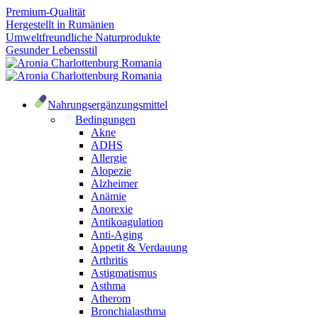
Premium-Qualität
Hergestellt in Rumänien
Umweltfreundliche Naturprodukte
Gesunder Lebensstil
Nahrungsergänzungsmittel
Bedingungen
Akne
ADHS
Allergie
Alopezie
Alzheimer
Anämie
Anorexie
Antikoagulation
Anti-Aging
Appetit & Verdauung
Arthritis
Astigmatismus
Asthma
Atherom
Bronchialasthma