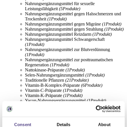
Nahrungsergänzungsmittel für sexuelle
Leistungsfähigkeit
(5
Produkte
)
Nahrungsergänzungsmittel gegen Halsschmerzen und
Trockenheit
(1
Produkt
)
Nahrungsergänzungsmittel gegen Migräne
(1
Produkt
)
Nahrungsergänzungsmittel gegen Strahlung
(1
Produkt
)
Nahrungsergänzungsmittel Reizdarm
(1
Produkt
)
Nahrungsergänzungsmittel Schwangerschaft
(1
Produkt
)
Nahrungsergänzungsmittel zur Blutverdünnung
(1
Produkt
)
Nahrungsergänzungsmittel zur posttraumatischen
Regeneration
(1
Produkt
)
Nattokinase-Präparate
(1
Produkt
)
Selen-Nahrungsergänzungsmittel
(1
Produkt
)
Traditionelle Pflanzen
(21
Produkte
)
Vitamin-B-Komplex-Präparate
(6
Produkte
)
Vitamin-C-Präparate
(1
Produkt
)
Vitamin-K-Präparate
(1
Produkt
)
Yacon-Nahrungsergänzungsmittel
(1
Produkt
)
Zell-Supplements
(4
Produkte
)
Zink-Präparate
(1
Produkt
)
Bio-Lebensmittel
(5
Produkte
)
Flüssige Nahrungsergänzungsmittel
(7
Produkte
)
Consent
Details
About
Fruchtkapseln
(6
Produkte
)