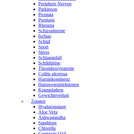
Periphere Nerven
Parkinson
Prostata
Psoriasis
Rheuma
Schizophrenie
Ischias
Schlaf
Sport
Stress
Schlaganfall
Schilddrüse
Thrombozytopenie
Colitis ulcerosa
Harninkontinenz
Harnwegsinfektionen
Krampfadern
Gewichtsverlust
Zutaten
Hyaluronsäure
Aloe Vera
Ashwagandha
Sanddorn
Chlorella
Coenzym Q10