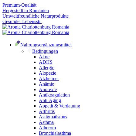
Premium-Qualität
Hergestellt in Rumänien
Umweltfreundliche Naturprodukte
Gesunder Lebensstil
Nahrungsergänzungsmittel
Bedingungen
Akne
ADHS
Allergie
Alopezie
Alzheimer
Anämie
Anorexie
Antikoagulation
Anti-Aging
Appetit & Verdauung
Arthritis
Astigmatismus
Asthma
Atherom
Bronchialasthma