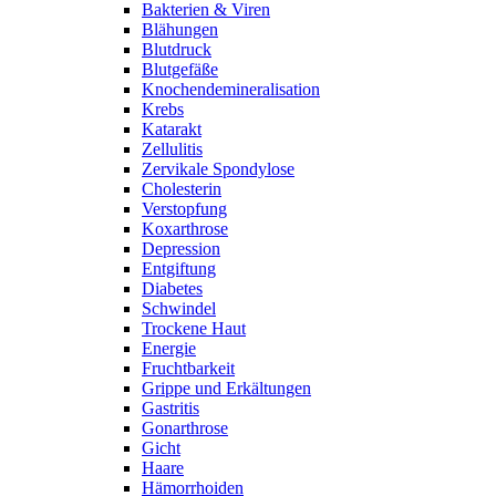
Bakterien & Viren
Blähungen
Blutdruck
Blutgefäße
Knochendemineralisation
Krebs
Katarakt
Zellulitis
Zervikale Spondylose
Cholesterin
Verstopfung
Koxarthrose
Depression
Entgiftung
Diabetes
Schwindel
Trockene Haut
Energie
Fruchtbarkeit
Grippe und Erkältungen
Gastritis
Gonarthrose
Gicht
Haare
Hämorrhoiden