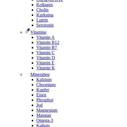
Kollagen
Cholin
Kurkuma
Lutein
Serotonin
Vitamine
Vitamin A
Vitamin B12
Vitamin B7
Vitamin C
Vitamin D
Vitamin E
Vitamin K
Mineralien
Kalzium
Chromium
Kupfer
Eisen
Phosphor
Jod
Magnesium
Mangan
Omega-3
Kalium