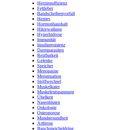
Herzinsuffizienz
Fettleber
Bandscheibenvorfall
Herpes
Hormonhaushalt
Hitzewallung
Hyperhidrose
Immunität
Insulinresistenz
Darmparasiten
Reizbarkeit
Gelenke
Speicher
Menopause
Menstruation
Stoffwechsel
Muskelkater
Muskelentspannung
Übelkeit
Nasenbluten
Onkologie
Osteoporose
Mundgesundheit
Arthrose
Bauchspeicheldrüse