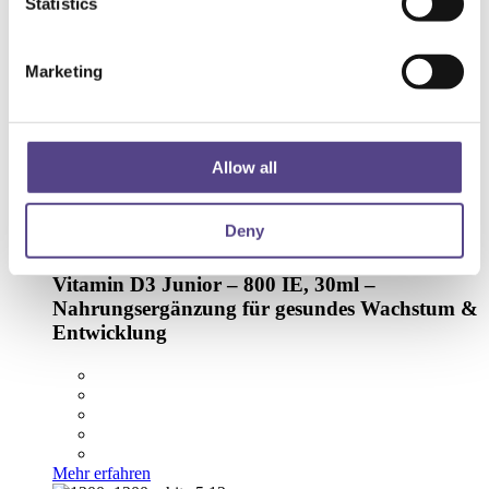
Statistics
Vitamin D3 Baby – 400 IE, 30ml – Gesundes
Wachstum & Entwicklung
Marketing
Allow all
Mehr erfahren
Deny
[yith_wcwl_add_to_wishlist product_id="216066"]
Vitamin D3 Junior – 800 IE, 30ml –
Nahrungsergänzung für gesundes Wachstum &
Entwicklung
Mehr erfahren