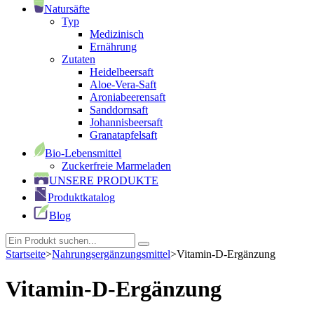
Natursäfte
Typ
Medizinisch
Ernährung
Zutaten
Heidelbeersaft
Aloe-Vera-Saft
Aroniabeerensaft
Sanddornsaft
Johannisbeersaft
Granatapfelsaft
Bio-Lebensmittel
Zuckerfreie Marmeladen
UNSERE PRODUKTE
Produktkatalog
Blog
Startseite
>
Nahrungsergänzungsmittel
>
Vitamin-D-Ergänzung
Vitamin-D-Ergänzung