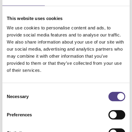
Honigcreme
(1
Produkt
)
Nahrungsergänzungsmittel
(241
Produkte
)
Natursäfte
(33
Produkte
)
This website uses cookies
Neuheiten
(63
Produkte
)
Zuckerfreie Marmeladen
(3
Produkte
)
We use cookies to personalise content and ads, to
Menge
provide social media features and to analyse our traffic.
120 mg
1L
We also share information about your use of our site with
1l
our social media, advertising and analytics partners who
200 g
may combine it with other information that you’ve
200G
200g
provided to them or that they’ve collected from your use
220G
of their services.
220g
300 ml
330ML
330ml
Consent
3L
Necessary
Selection
500 ml
500ML
500ml
Preferences
5L
[yith_wcwl_add_to_wishlist product_id="216042"]