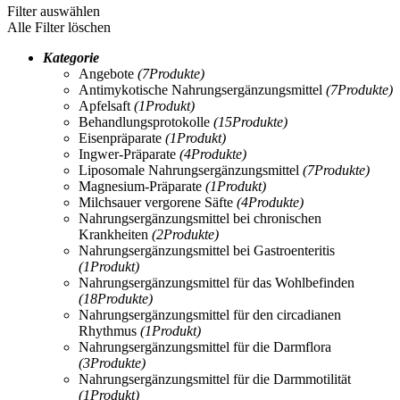
Filter auswählen
Alle Filter löschen
Kategorie
Angebote
(7
Produkte
)
Antimykotische Nahrungsergänzungsmittel
(7
Produkte
)
Apfelsaft
(1
Produkt
)
Behandlungsprotokolle
(15
Produkte
)
Eisenpräparate
(1
Produkt
)
Ingwer-Präparate
(4
Produkte
)
Liposomale Nahrungsergänzungsmittel
(7
Produkte
)
Magnesium-Präparate
(1
Produkt
)
Milchsauer vergorene Säfte
(4
Produkte
)
Nahrungsergänzungsmittel bei chronischen
Krankheiten
(2
Produkte
)
Nahrungsergänzungsmittel bei Gastroenteritis
(1
Produkt
)
Nahrungsergänzungsmittel für das Wohlbefinden
(18
Produkte
)
Nahrungsergänzungsmittel für den circadianen
Rhythmus
(1
Produkt
)
Nahrungsergänzungsmittel für die Darmflora
(3
Produkte
)
Nahrungsergänzungsmittel für die Darmmotilität
(1
Produkt
)