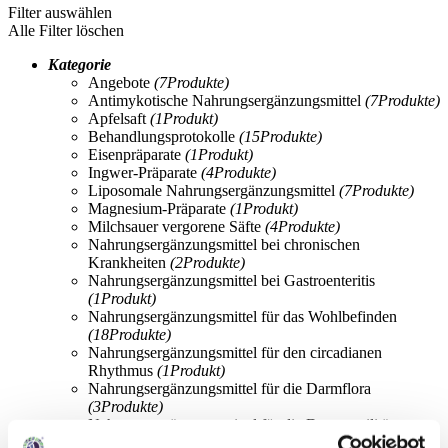
Filter auswählen
Alle Filter löschen
Kategorie
Angebote
(7
Produkte
)
Antimykotische Nahrungsergänzungsmittel
(7
Produkte
)
Apfelsaft
(1
Produkt
)
Behandlungsprotokolle
(15
Produkte
)
Eisenpräparate
(1
Produkt
)
Ingwer-Präparate
(4
Produkte
)
Liposomale Nahrungsergänzungsmittel
(7
Produkte
)
Magnesium-Präparate
(1
Produkt
)
Milchsauer vergorene Säfte
(4
Produkte
)
Nahrungsergänzungsmittel bei chronischen
Krankheiten
(2
Produkte
)
Nahrungsergänzungsmittel bei Gastroenteritis
(1
Produkt
)
Nahrungsergänzungsmittel für das Wohlbefinden
(18
Produkte
)
Nahrungsergänzungsmittel für den circadianen
Rhythmus
(1
Produkt
)
Nahrungsergänzungsmittel für die Darmflora
(3
Produkte
)
Nahrungsergänzungsmittel für die Darmmotilität
(1
Produkt
)