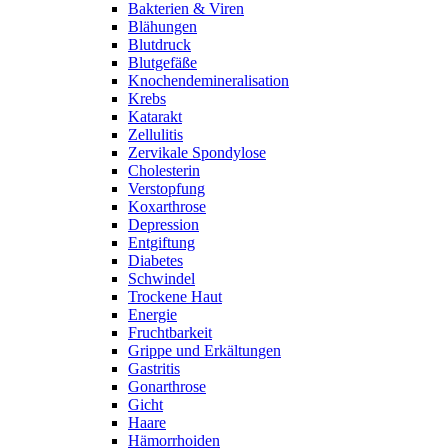
Bakterien & Viren
Blähungen
Blutdruck
Blutgefäße
Knochendemineralisation
Krebs
Katarakt
Zellulitis
Zervikale Spondylose
Cholesterin
Verstopfung
Koxarthrose
Depression
Entgiftung
Diabetes
Schwindel
Trockene Haut
Energie
Fruchtbarkeit
Grippe und Erkältungen
Gastritis
Gonarthrose
Gicht
Haare
Hämorrhoiden