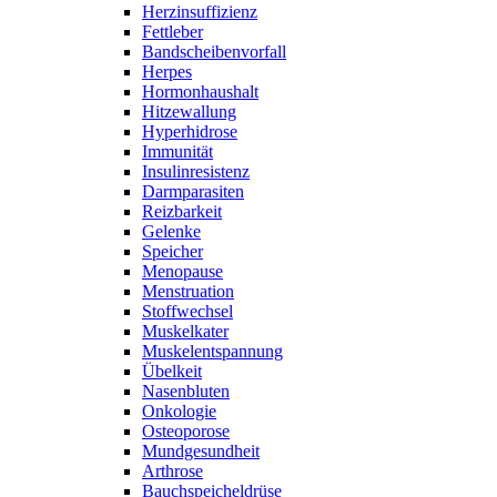
Herzinsuffizienz
Fettleber
Bandscheibenvorfall
Herpes
Hormonhaushalt
Hitzewallung
Hyperhidrose
Immunität
Insulinresistenz
Darmparasiten
Reizbarkeit
Gelenke
Speicher
Menopause
Menstruation
Stoffwechsel
Muskelkater
Muskelentspannung
Übelkeit
Nasenbluten
Onkologie
Osteoporose
Mundgesundheit
Arthrose
Bauchspeicheldrüse