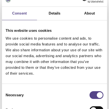
Nahrungsergänzungsmittel für sexuelle
Leistungsfähigkeit
(5
Produkte
)
Nahrungsergänzungsmittel gegen Halsschmerzen und
Consent
Details
About
Trockenheit
(1
Produkt
)
Nahrungsergänzungsmittel gegen Migräne
(1
Produkt
)
Nahrungsergänzungsmittel gegen Strahlung
(1
Produkt
)
Nahrungsergänzungsmittel Reizdarm
(1
Produkt
)
This website uses cookies
Nahrungsergänzungsmittel Schwangerschaft
(1
Produkt
)
We use cookies to personalise content and ads, to
Nahrungsergänzungsmittel zur Blutverdünnung
provide social media features and to analyse our traffic.
(1
Produkt
)
We also share information about your use of our site with
Nahrungsergänzungsmittel zur posttraumatischen
Regeneration
(1
Produkt
)
our social media, advertising and analytics partners who
Nattokinase-Präparate
(1
Produkt
)
may combine it with other information that you’ve
Selen-Nahrungsergänzungsmittel
(1
Produkt
)
provided to them or that they’ve collected from your use
Traditionelle Pflanzen
(21
Produkte
)
Vitamin-B-Komplex-Präparate
(6
Produkte
)
of their services.
Vitamin-C-Präparate
(1
Produkt
)
Vitamin-K-Präparate
(1
Produkt
)
Yacon-Nahrungsergänzungsmittel
(1
Produkt
)
Consent
Zell-Supplements
(4
Produkte
)
Necessary
Zink-Präparate
(1
Produkt
)
Selection
Bio-Lebensmittel
(5
Produkte
)
Flüssige Nahrungsergänzungsmittel
(7
Produkte
)
Fruchtkapseln
(6
Produkte
)