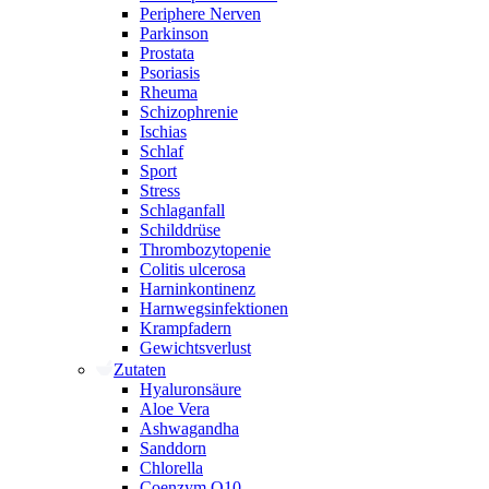
Periphere Nerven
Parkinson
Prostata
Psoriasis
Rheuma
Schizophrenie
Ischias
Schlaf
Sport
Stress
Schlaganfall
Schilddrüse
Thrombozytopenie
Colitis ulcerosa
Harninkontinenz
Harnwegsinfektionen
Krampfadern
Gewichtsverlust
Zutaten
Hyaluronsäure
Aloe Vera
Ashwagandha
Sanddorn
Chlorella
Coenzym Q10