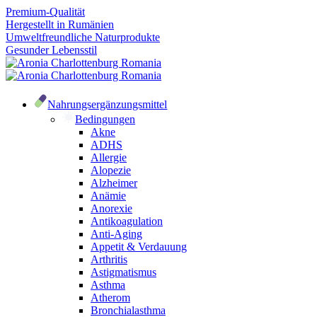
Premium-Qualität
Hergestellt in Rumänien
Umweltfreundliche Naturprodukte
Gesunder Lebensstil
Nahrungsergänzungsmittel
Bedingungen
Akne
ADHS
Allergie
Alopezie
Alzheimer
Anämie
Anorexie
Antikoagulation
Anti-Aging
Appetit & Verdauung
Arthritis
Astigmatismus
Asthma
Atherom
Bronchialasthma