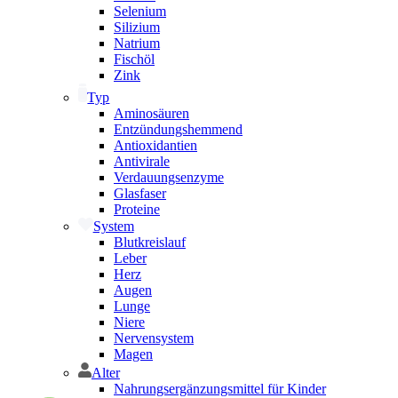
Selenium
Silizium
Natrium
Fischöl
Zink
Typ
Aminosäuren
Entzündungshemmend
Antioxidantien
Antivirale
Verdauungsenzyme
Glasfaser
Proteine
System
Blutkreislauf
Leber
Herz
Augen
Lunge
Niere
Nervensystem
Magen
Alter
Nahrungsergänzungsmittel für Kinder