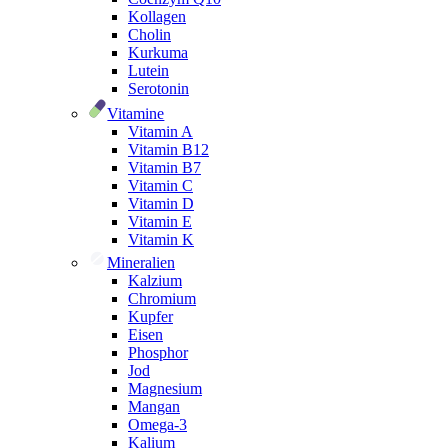
Kollagen
Cholin
Kurkuma
Lutein
Serotonin
Vitamine
Vitamin A
Vitamin B12
Vitamin B7
Vitamin C
Vitamin D
Vitamin E
Vitamin K
Mineralien
Kalzium
Chromium
Kupfer
Eisen
Phosphor
Jod
Magnesium
Mangan
Omega-3
Kalium