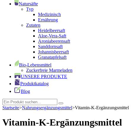
Natursäfte
Typ
Medizinisch
Ernährung
Zutaten
Heidelbeersaft
Aloe-Vera-Saft
Aroniabeerensaft
Sanddornsaft
Johannisbeersaft
Granatapfelsaft
Bio-Lebensmittel
Zuckerfreie Marmeladen
UNSERE PRODUKTE
Produktkatalog
Blog
Startseite
>
Nahrungsergänzungsmittel
>
Vitamin-K-Ergänzungsmittel
Vitamin-K-Ergänzungsmittel