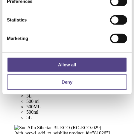
Preferences
Honigcreme
(1
Produkt
)
Nahrungsergänzungsmittel
(241
Produkte
)
Natursäfte
(33
Produkte
)
Statistics
Neuheiten
(63
Produkte
)
Zuckerfreie Marmeladen
(3
Produkte
)
Menge
120 mg
Marketing
1L
1l
200 g
200G
200g
Allow all
220G
220g
300 ml
Deny
330ML
330ml
3L
500 ml
500ML
500ml
5L
[yith_wcwl_add_to_wishlist product_id="81026"]