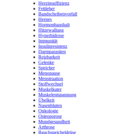
Herzinsuffizienz
Fettleber
Bandscheibenvorfall
Herpes
Hormonhaushalt
Hitzewallung
Hyperhidrose
Immunität
Insulinresistenz
Darmparasiten
Reizbarkeit
Gelenke
Speicher
Menopause
Menstruation
Stoffwechsel
Muskelkater
Muskelentspannung
Übelkeit
Nasenbluten
Onkologie
Osteoporose
Mundgesundheit
Arthrose
Bauchspeicheldrüse