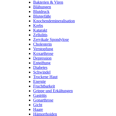
Bakterien & Viren
Blähungen
Blutdruck
Blutgefäße
Knochendemineralisation
Krebs
Katarakt
Zellulitis
Zervikale Spondylose
Cholesterin
Verstopfung
Koxarthrose
Depression
Entgiftung
Diabetes
Schwindel
Trockene Haut
Energie
Fruchtbarkeit
Grippe und Erkältungen
Gastritis
Gonarthrose
Gicht
Haare
Hämorrhoiden