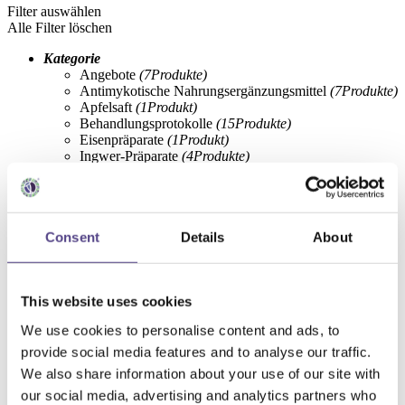
Filter auswählen
Alle Filter löschen
Kategorie
Angebote
(7
Produkte
)
Antimykotische Nahrungsergänzungsmittel
(7
Produkte
)
Apfelsaft
(1
Produkt
)
Behandlungsprotokolle
(15
Produkte
)
Eisenpräparate
(1
Produkt
)
Ingwer-Präparate
(4
Produkte
)
Liposomale Nahrungsergänzungsmittel
(7
Produkte
)
Magnesium-Präparate
(1
Produkt
)
Milchsauer vergorene Säfte
(4
Produkte
)
Nahrungsergänzungsmittel bei chronischen
Consent
Details
About
Krankheiten
(2
Produkte
)
Nahrungsergänzungsmittel bei Gastroenteritis
(1
Produkt
)
Nahrungsergänzungsmittel für das Wohlbefinden
This website uses cookies
(18
Produkte
)
Nahrungsergänzungsmittel für den circadianen
We use cookies to personalise content and ads, to
Rhythmus
(1
Produkt
)
Nahrungsergänzungsmittel für die Darmflora
provide social media features and to analyse our traffic.
(3
Produkte
)
We also share information about your use of our site with
Nahrungsergänzungsmittel für die Darmmotilität
our social media, advertising and analytics partners who
(1
Produkt
)