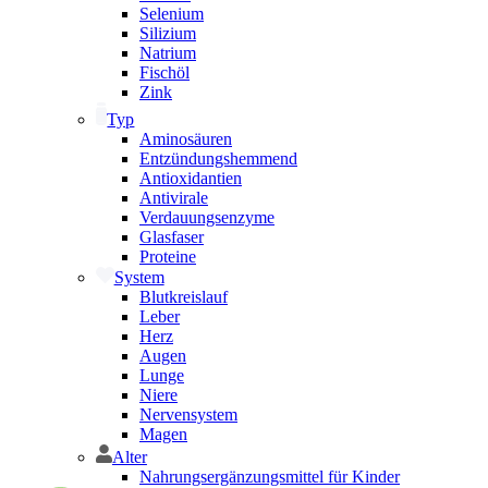
Selenium
Silizium
Natrium
Fischöl
Zink
Typ
Aminosäuren
Entzündungshemmend
Antioxidantien
Antivirale
Verdauungsenzyme
Glasfaser
Proteine
System
Blutkreislauf
Leber
Herz
Augen
Lunge
Niere
Nervensystem
Magen
Alter
Nahrungsergänzungsmittel für Kinder