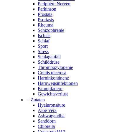
Periphere Nerven
Parkinson
Prostata
Psoriasis
Rheuma
Schizophrenie
Ischias
Schlaf
Sport
Stress
Schlaganfall
Schilddrüse
Thrombozytopenie
Colitis ulcerosa
Harninkontinenz
Harnwegsinfektionen
Krampfadern
Gewichtsverlust
Zutaten
Hyaluronsäure
Aloe Vera
Ashwagandha
Sanddorn
Chlorella
Coenzym Q10