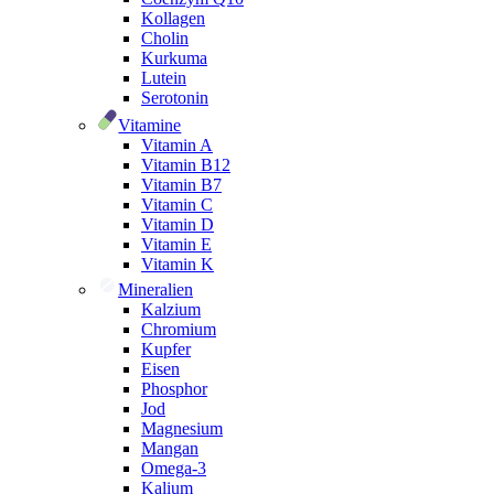
Kollagen
Cholin
Kurkuma
Lutein
Serotonin
Vitamine
Vitamin A
Vitamin B12
Vitamin B7
Vitamin C
Vitamin D
Vitamin E
Vitamin K
Mineralien
Kalzium
Chromium
Kupfer
Eisen
Phosphor
Jod
Magnesium
Mangan
Omega-3
Kalium