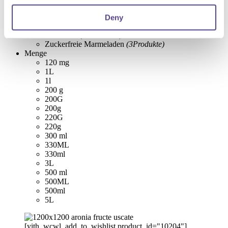
Honigcreme
(1
Produkt
)
Nahrungsergänzungsmittel
(241
Produkte
)
Deny
Natursäfte
(33
Produkte
)
Neuheiten
(63
Produkte
)
Zuckerfreie Marmeladen
(3
Produkte
)
Menge
120 mg
1L
1l
200 g
200G
200g
220G
220g
300 ml
330ML
330ml
3L
500 ml
500ML
500ml
5L
[yith_wcwl_add_to_wishlist product_id="10204"]