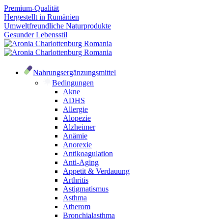
Premium-Qualität
Hergestellt in Rumänien
Umweltfreundliche Naturprodukte
Gesunder Lebensstil
Nahrungsergänzungsmittel
Bedingungen
Akne
ADHS
Allergie
Alopezie
Alzheimer
Anämie
Anorexie
Antikoagulation
Anti-Aging
Appetit & Verdauung
Arthritis
Astigmatismus
Asthma
Atherom
Bronchialasthma