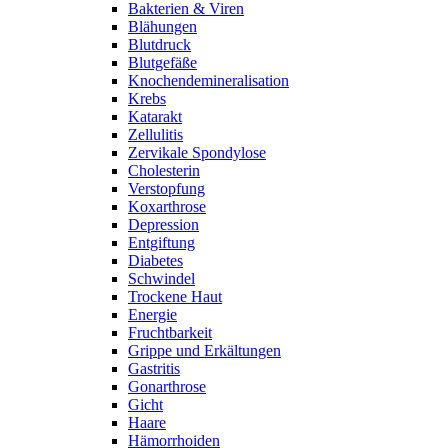
Bakterien & Viren
Blähungen
Blutdruck
Blutgefäße
Knochendemineralisation
Krebs
Katarakt
Zellulitis
Zervikale Spondylose
Cholesterin
Verstopfung
Koxarthrose
Depression
Entgiftung
Diabetes
Schwindel
Trockene Haut
Energie
Fruchtbarkeit
Grippe und Erkältungen
Gastritis
Gonarthrose
Gicht
Haare
Hämorrhoiden