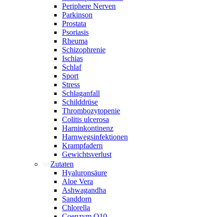
Periphere Nerven
Parkinson
Prostata
Psoriasis
Rheuma
Schizophrenie
Ischias
Schlaf
Sport
Stress
Schlaganfall
Schilddrüse
Thrombozytopenie
Colitis ulcerosa
Harninkontinenz
Harnwegsinfektionen
Krampfadern
Gewichtsverlust
Zutaten
Hyaluronsäure
Aloe Vera
Ashwagandha
Sanddorn
Chlorella
Coenzym Q10