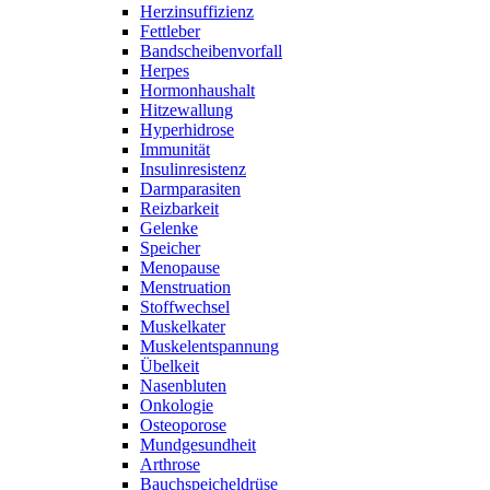
Herzinsuffizienz
Fettleber
Bandscheibenvorfall
Herpes
Hormonhaushalt
Hitzewallung
Hyperhidrose
Immunität
Insulinresistenz
Darmparasiten
Reizbarkeit
Gelenke
Speicher
Menopause
Menstruation
Stoffwechsel
Muskelkater
Muskelentspannung
Übelkeit
Nasenbluten
Onkologie
Osteoporose
Mundgesundheit
Arthrose
Bauchspeicheldrüse