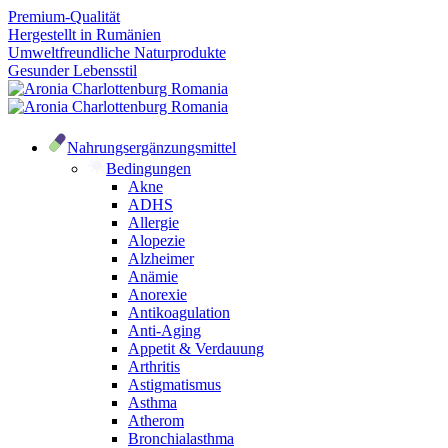
Premium-Qualität
Hergestellt in Rumänien
Umweltfreundliche Naturprodukte
Gesunder Lebensstil
Nahrungsergänzungsmittel
Bedingungen
Akne
ADHS
Allergie
Alopezie
Alzheimer
Anämie
Anorexie
Antikoagulation
Anti-Aging
Appetit & Verdauung
Arthritis
Astigmatismus
Asthma
Atherom
Bronchialasthma