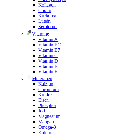
Kollagen
Cholin
Kurkuma
Lutein
Serotonin
Vitamine
Vitamin A
Vitamin B12
Vitamin B7
Vitamin C
Vitamin D
Vitamin E
Vitamin K
Mineralien
Kalzium
Chromium
Kupfer
Eisen
Phosphor
Jod
Magnesium
Mangan
Omega-3
Kalium