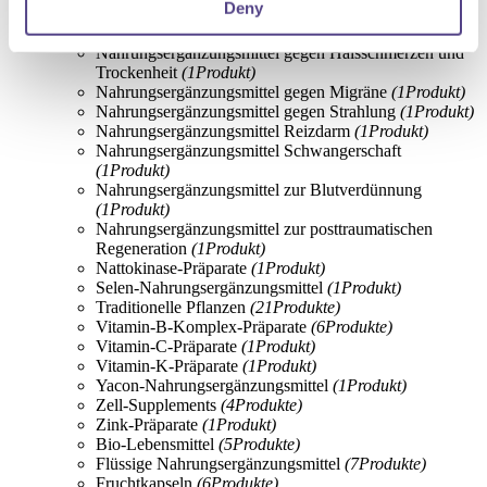
Deny
Nahrungsergänzungsmittel für sexuelle
Leistungsfähigkeit
(5
Produkte
)
Nahrungsergänzungsmittel gegen Halsschmerzen und
Trockenheit
(1
Produkt
)
Nahrungsergänzungsmittel gegen Migräne
(1
Produkt
)
Nahrungsergänzungsmittel gegen Strahlung
(1
Produkt
)
Nahrungsergänzungsmittel Reizdarm
(1
Produkt
)
Nahrungsergänzungsmittel Schwangerschaft
(1
Produkt
)
Nahrungsergänzungsmittel zur Blutverdünnung
(1
Produkt
)
Nahrungsergänzungsmittel zur posttraumatischen
Regeneration
(1
Produkt
)
Nattokinase-Präparate
(1
Produkt
)
Selen-Nahrungsergänzungsmittel
(1
Produkt
)
Traditionelle Pflanzen
(21
Produkte
)
Vitamin-B-Komplex-Präparate
(6
Produkte
)
Vitamin-C-Präparate
(1
Produkt
)
Vitamin-K-Präparate
(1
Produkt
)
Yacon-Nahrungsergänzungsmittel
(1
Produkt
)
Zell-Supplements
(4
Produkte
)
Zink-Präparate
(1
Produkt
)
Bio-Lebensmittel
(5
Produkte
)
Flüssige Nahrungsergänzungsmittel
(7
Produkte
)
Fruchtkapseln
(6
Produkte
)