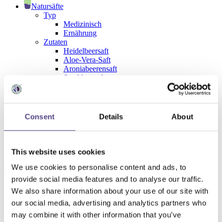
Natursäfte
Typ
Medizinisch
Ernährung
Zutaten
Heidelbeersaft
Aloe-Vera-Saft
Aroniabeerensaft
Sanddornsaft
Johannisbeersaft
Granatapfelsaft
Bio-Lebensmittel
Consent
Details
About
Zuckerfreie Marmeladen
UNSERE PRODUKTE
Produktkatalog
This website uses cookies
Blog
We use cookies to personalise content and ads, to
provide social media features and to analyse our traffic.
Startseite
>
Nahrungsergänzungsmittel
>
Krebs
We also share information about your use of our site with
Krebs
our social media, advertising and analytics partners who
may combine it with other information that you’ve