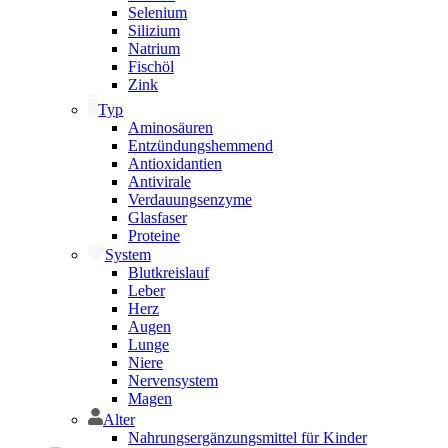
Selenium
Silizium
Natrium
Fischöl
Zink
Typ
Aminosäuren
Entzündungshemmend
Antioxidantien
Antivirale
Verdauungsenzyme
Glasfaser
Proteine
System
Blutkreislauf
Leber
Herz
Augen
Lunge
Niere
Nervensystem
Magen
Alter
Nahrungsergänzungsmittel für Kinder