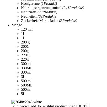
Honigcreme
(1
Produkt
)
Nahrungsergänzungsmittel
(241
Produkte
)
Natursäfte
(33
Produkte
)
Neuheiten
(63
Produkte
)
Zuckerfreie Marmeladen
(3
Produkte
)
Menge
120 mg
1L
1l
200 g
200G
200g
220G
220g
300 ml
330ML
330ml
3L
500 ml
500ML
500ml
5L
[yith_wcwl_add_to_wishlist product_id="710104"]