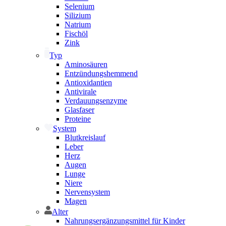
Selenium
Silizium
Natrium
Fischöl
Zink
Typ
Aminosäuren
Entzündungshemmend
Antioxidantien
Antivirale
Verdauungsenzyme
Glasfaser
Proteine
System
Blutkreislauf
Leber
Herz
Augen
Lunge
Niere
Nervensystem
Magen
Alter
Nahrungsergänzungsmittel für Kinder