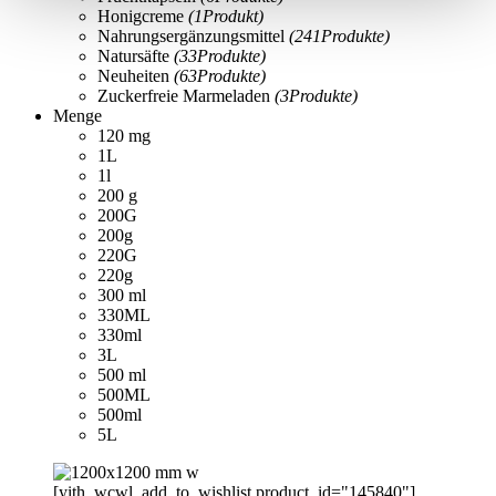
Honigcreme
(1
Produkt
)
Nahrungsergänzungsmittel
(241
Produkte
)
Natursäfte
(33
Produkte
)
Neuheiten
(63
Produkte
)
Zuckerfreie Marmeladen
(3
Produkte
)
Menge
120 mg
1L
1l
200 g
200G
200g
220G
220g
300 ml
330ML
330ml
3L
500 ml
500ML
500ml
5L
[yith_wcwl_add_to_wishlist product_id="145840"]