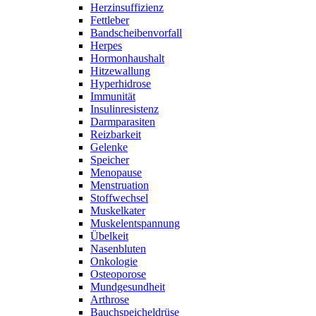
Herzinsuffizienz
Fettleber
Bandscheibenvorfall
Herpes
Hormonhaushalt
Hitzewallung
Hyperhidrose
Immunität
Insulinresistenz
Darmparasiten
Reizbarkeit
Gelenke
Speicher
Menopause
Menstruation
Stoffwechsel
Muskelkater
Muskelentspannung
Übelkeit
Nasenbluten
Onkologie
Osteoporose
Mundgesundheit
Arthrose
Bauchspeicheldrüse