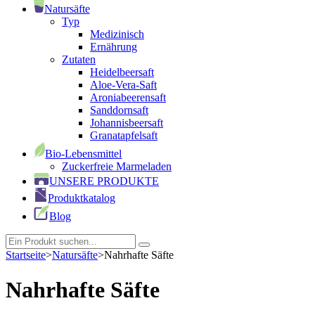
Natursäfte
Typ
Medizinisch
Ernährung
Zutaten
Heidelbeersaft
Aloe-Vera-Saft
Aroniabeerensaft
Sanddornsaft
Johannisbeersaft
Granatapfelsaft
Bio-Lebensmittel
Zuckerfreie Marmeladen
UNSERE PRODUKTE
Produktkatalog
Blog
Startseite
>
Natursäfte
>
Nahrhafte Säfte
Nahrhafte Säfte