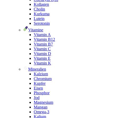
Kollagen
Cholin
Kurkuma
Lutein
Serotonin
Vitamine
Vitamin A
Vitamin B12
Vitamin B7
Vitamin C
Vitamin D
Vitamin E
Vitamin K
Mineralien
Kalzium
Chromium
Kupfer
Eisen
Phosphor
Jod
Magnesium
Mangan
Omega-3
Kalium