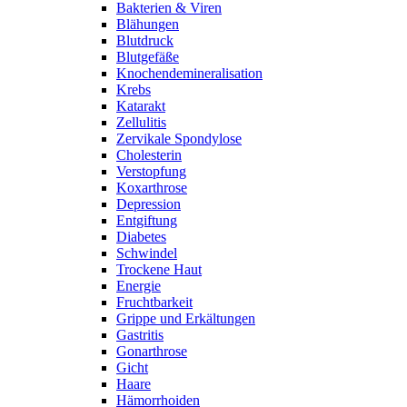
Bakterien & Viren
Blähungen
Blutdruck
Blutgefäße
Knochendemineralisation
Krebs
Katarakt
Zellulitis
Zervikale Spondylose
Cholesterin
Verstopfung
Koxarthrose
Depression
Entgiftung
Diabetes
Schwindel
Trockene Haut
Energie
Fruchtbarkeit
Grippe und Erkältungen
Gastritis
Gonarthrose
Gicht
Haare
Hämorrhoiden