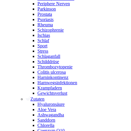
Periphere Nerven
Parkinson
Prostata
Psoriasis
Rheuma
Schizophrenie
Ischias
Schlaf
Sport
Stress
Schlaganfall
Schilddrüse
Thrombozytopenie
Colitis ulcerosa
Harninkontinenz
Harnwegsinfektionen
Krampfadern
Gewichtsverlust
Zutaten
Hyaluronsäure
Aloe Vera
Ashwagandha
Sanddorn
Chlorella
Coenzym Q10