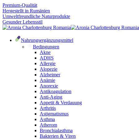
Premium-Qualität
Hergestellt in Rumänien
Umweltfreundliche Naturprodukte
Gesunder Lebensstil
Nahrungsergänzungsmittel
Bedingungen
Akne
ADHS
Allergie
Alopezie
Alzheimer
Anämie
Anorexie
Antikoagulation
Anti-Aging
Appetit & Verdauung
Arthritis
Astigmatismus
Asthma
Atherom
Bronchialasthma
Bakterien & Viren