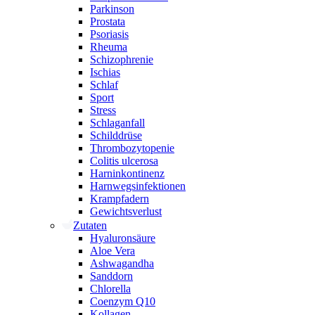
Parkinson
Prostata
Psoriasis
Rheuma
Schizophrenie
Ischias
Schlaf
Sport
Stress
Schlaganfall
Schilddrüse
Thrombozytopenie
Colitis ulcerosa
Harninkontinenz
Harnwegsinfektionen
Krampfadern
Gewichtsverlust
Zutaten
Hyaluronsäure
Aloe Vera
Ashwagandha
Sanddorn
Chlorella
Coenzym Q10
Kollagen