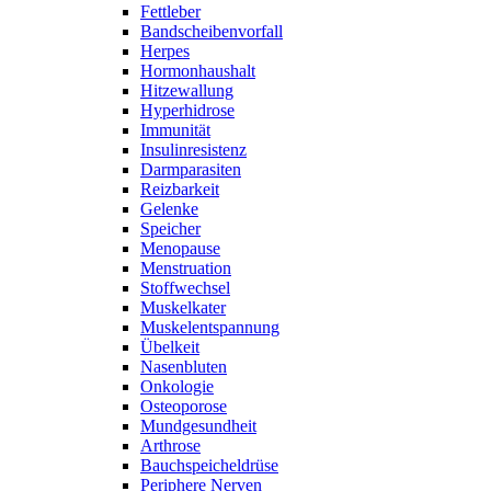
Fettleber
Bandscheibenvorfall
Herpes
Hormonhaushalt
Hitzewallung
Hyperhidrose
Immunität
Insulinresistenz
Darmparasiten
Reizbarkeit
Gelenke
Speicher
Menopause
Menstruation
Stoffwechsel
Muskelkater
Muskelentspannung
Übelkeit
Nasenbluten
Onkologie
Osteoporose
Mundgesundheit
Arthrose
Bauchspeicheldrüse
Periphere Nerven