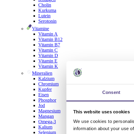
Cholin
Kurkuma
Lutein
Serotonin
Vitamine
Vitamin A
Vitamin B12
Vitamin B7
Vitamin C
Vitamin D
Vitamin E
Vitamin K
Mineralien
Kalzium
Chromium
Kupfer
Consent
Eisen
Phosphor
Jod
Magnesium
This website uses cookies
Mangan
We use cookies to personalis
Omega-3
Kalium
information about your use of
Selenium