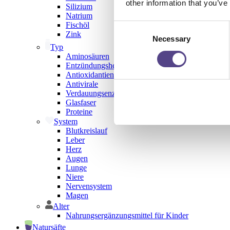
other information that you’ve
Silizium
Natrium
Fischöl
Consent
Zink
Necessary
Selection
Typ
Aminosäuren
Entzündungshemmend
Antioxidantien
Antivirale
Verdauungsenzyme
Glasfaser
Proteine
System
Blutkreislauf
Leber
Herz
Augen
Lunge
Niere
Nervensystem
Magen
Alter
Nahrungsergänzungsmittel für Kinder
Natursäfte